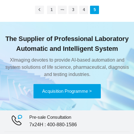
仪、离心机、板材堆栈等设备，可完成
从“核酸样本进”到“检测结果出报告“全流程
1
3
4
5
无人化运作。 单样日万人份、混样十万人
份的检测通量，让全民大规模核酸筛查，真
正随时随地随意，极大程度降低疾控人员及
医护人员的工作强度和压力。 同时，自主
The Supplier of Professional Laboratory
研发的汇像核酸检测自动化数据对接系统，
是上海市集成“健康云、大数据、东软平
Automatic and Intelligent System
台、核酸码一体”，全平台互联互通的核酸
数据自动化对接软件。 在争分夺秒的上海
XImaging devotes to provide AI-based automation and
大规模核酸筛查中，帮助各疾控和检测系统
system solutions of life science, pharmaceutical, diagnosis
处理成百、千万的核酸数据，形成实验室自
and testing industries.
动化样本信息管理与国家公共核酸数据发布
平台真正的高效链接闭环。 CUSTOMER案
例展示汇像大通量智能全流程核酸检测工作
Acquisition Programme >
站（疾控中心真实客户使用）汇像智能PCR
反应体系构建系统（疾控中...
Pre-sale Consultation
7x24H : 400-880-1586