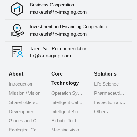
Business Cooperation
marketsh@x-imaging.com
Investment and Financing Cooperation
marketsh@x-imaging.com
Talent Self Recommendation
hr@x-imaging.com
About
Core
Solutions
Technology
Introduction
Life Science
Mission / Vision
Operation System Technology
Pharmaceutical and Bio-pharmaceutical
Shareholders and Investors
Intelligent Calculation Technology
Inspection and Testing
Development
Intelligent Biochemical Experimental Technology
Others
Glories and Certifications
Robotic Technology
Ecological Cooperators
Machine vision Technology