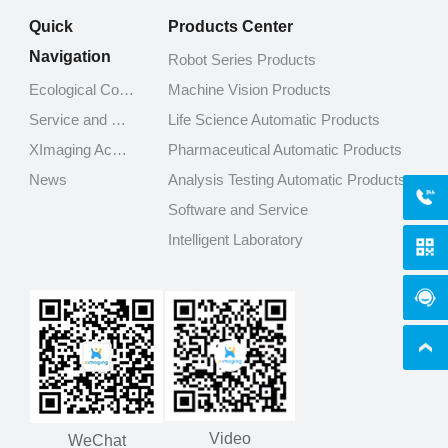
Quick
Products Center
Navigation
Robot Series Products
Ecological Cooperators
Machine Vision Products
Service and Support
Life Science Automatic Products
XImaging Academy
Pharmaceutical Automatic Products
News
Analysis Testing Automatic Products
400-
Software and Service
Intelligent Laboratory
Onli
Video
WeChat