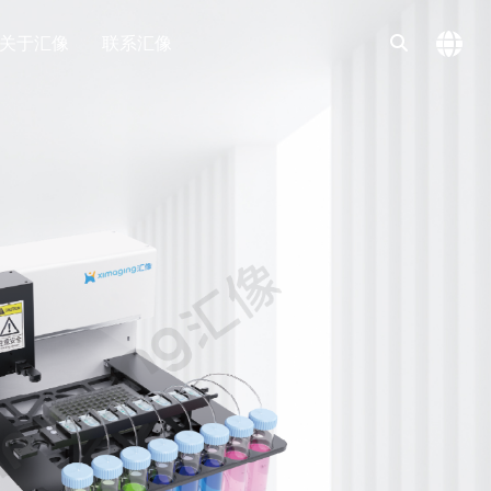
关于汇像
联系汇像