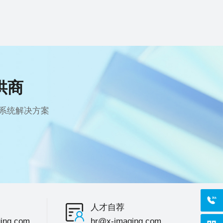
供商
系统解决方案
400-
人才自荐
ing.com
hr@x-imaging.com