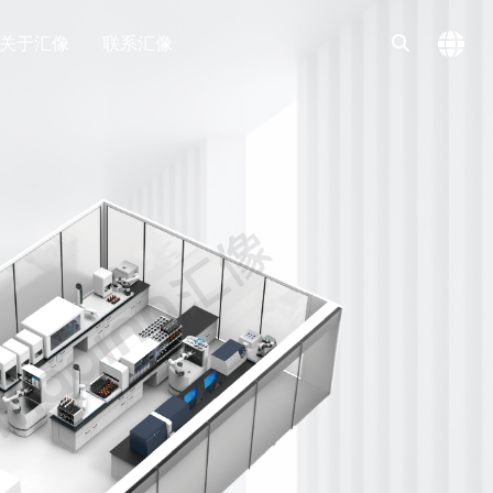
关于汇像
联系汇像