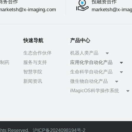
商务合作
投融资合作
marketsh@x-imaging.com
marketsh@x-imag
快速导航
产品中心
生态合作伙伴
机器人类产品
制药
服务与支持
应用化学自动化产品
智慧学院
生命科学自动化产品
新闻资讯
微生物自动化产品
iMagicOS科学操作系统
ts Reserved.
沪ICP备2024098194号-2