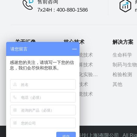
售前咨询
7x24H : 400-880-1586
关于汇像
核心技术
解决方案
请您留言
汇像介绍
操作系统技术
生命科学
感谢您的关注，请填写一下您的信
使命愿景
智能计算技术
制药与生物
息，我们会尽快和您联系。
股东及投资人
智能生化实验技术
检验检测
发展历程
机器人技术
其他
荣誉资质
机器视觉技术
生态合作伙伴
Copyright © 2024 汇像智能科技(上海)有限公司 All Righ
提交