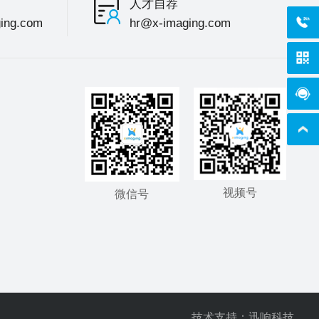
人才自荐
400-
ing.com
hr@x-imaging.com
在线
视频号
微信号
技术支持：迅响科技